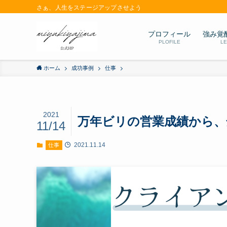
さぁ、人生をステージアップさせよう
プロフィール
強み覚
PLOFILE
L
ホーム
成功事例
仕事
2021
万年ビリの営業成績から、全
11/14
2021.11.14
仕事