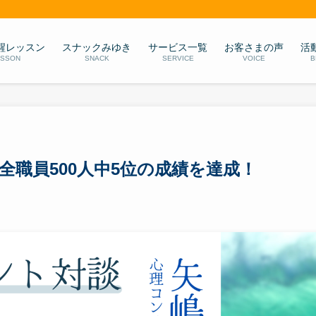
醒レッスン
スナックみゆき
サービス一覧
お客さまの声
活
ESSON
SNACK
SERVICE
VOICE
B
職員500人中5位の成績を達成！